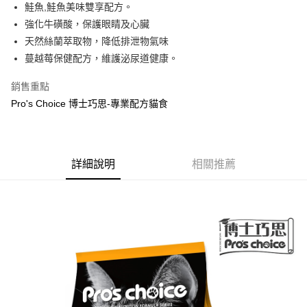
悠遊付
鮭魚,鮭魚美味雙享配方。
強化牛磺酸，保護眼睛及心臟
Google Pay
天然絲蘭萃取物，降低排泄物氣味
AFTEE先享後付
蔓越莓保健配方，維護泌尿道健康。
相關說明
銷售重點
【關於「AFTEE先享後付」】
ATM付款
AFTEE先享後付是「在收到商品之後才付款」的支付方式。 讓您購物簡單
Pro's Choice 博士巧思-專業配方貓食
便利好安心！
１．簡單：不需註冊會員、不需綁卡、不需儲值。
運送方式
２．便利：只要手機號碼，簡訊認證，即可結帳。
３．安心：先確認商品／服務後，再付款。
常溫宅配
詳細說明
相關推薦
每筆NT$120，滿NT$1,200(含以上)免運費
【「AFTEE先享後付」結帳流程】
１．於結帳方式選擇「AFTEE先享後付」後，將跳轉至「AFTEE先享後付」
結帳頁面，進行簡訊認證並確認金額後，即可完成結帳。
２．訂單成立數日內，您將收到繳費通知簡訊。
３．收到繳費通知簡訊後14天內，點擊此簡訊中的連結，可透過四大超商／
ATM／網路銀行／等多元方式進行付款，方視為交易完成。
※ 請注意：結帳手續完成當下不需立刻繳費，但若您需要取消訂單，請聯絡
購買商品的店家。未經商家同意取消之訂單仍視為有效，需透過AFTEE先享
後付繳納相關費用。
※ 交易是否成功請以「AFTEE先享後付 」之結帳頁面顯示為準，若有關於
是否繳費成功／繳費後需取消欲退款等相關疑問，請聯繫「AFTEE先享後付