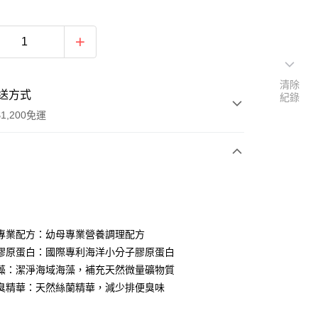
清除
送方式
紀錄
1,200免運
次付款
專業配方：幼母專業營養調理配方
膠原蛋白：國際專利海洋小分子膠原蛋白
藻：潔淨海域海藻，補充天然微量礦物質
臭精華：天然絲蘭精華，減少排便臭味