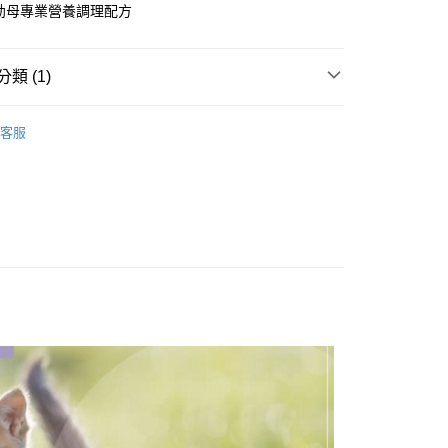
20，滿NT$1,200(含以上)免運費
幼母專業營養調理配方
類 (1)
匯】
自然禮讚 Bravo
客服