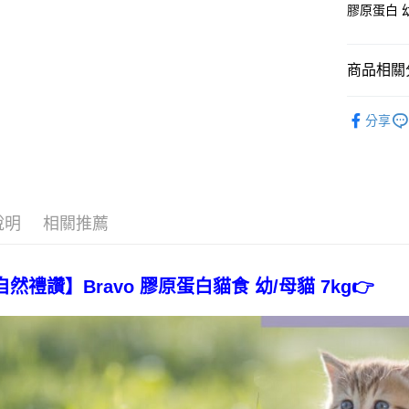
每筆NT$1
膠原蛋白 
商品相關分
【寵食百
分享
說明
相關推薦
自然禮讚】Bravo 膠原蛋白貓食 幼/母貓 7kg👉