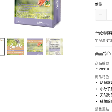
數量
付款與運
宅配滿NT$
付款方式
商品特色
信用卡一
商品編號
7128910
LINE Pay
商品特色
ATM付款
幼母貓
小分子
天然海
運送方式
絲蘭除
常溫宅配
銷售重點