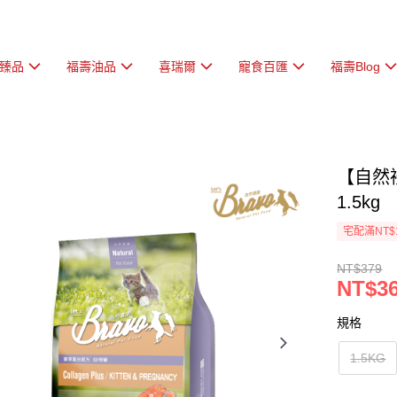
臻品
福壽油品
喜瑞爾
寵食百匯
福壽Blog
【自然禮
1.5kg
宅配滿NT$
NT$379
NT$3
規格
1.5KG