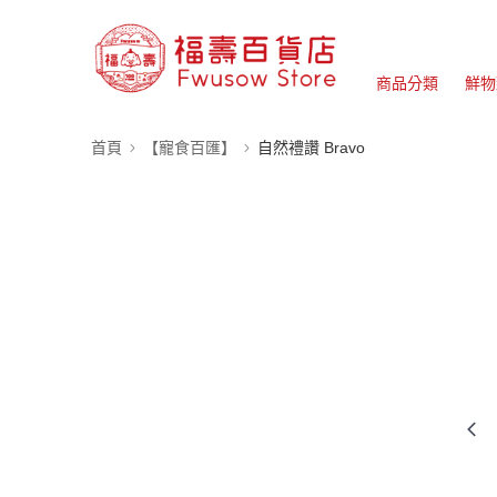
商品分類
鮮物
首頁
【寵食百匯】
自然禮讚 Bravo