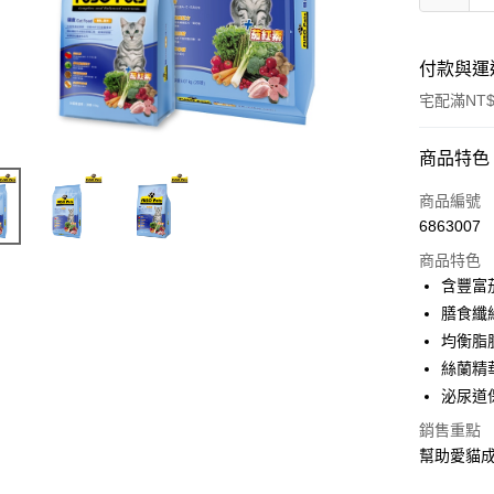
付款與運
宅配滿NT$
付款方式
商品特色
信用卡一
商品編號
6863007
LINE Pay
商品特色
Apple Pay
含豐富
膳食纖
悠遊付
均衡脂
Google Pa
絲蘭精
泌尿道
全盈+PAY
銷售重點
AFTEE先
幫助愛貓
相關說明
【關於「A