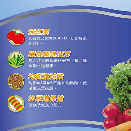
３．未成
「AFTE
任。
４．使用「
即時審查
結果請求
５．嚴禁
形，恩沛
動。