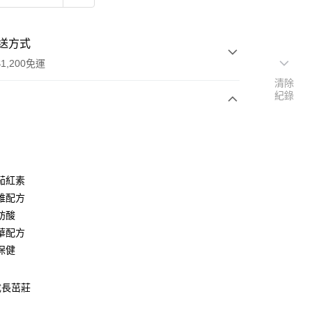
送方式
1,200免運
清除
紀錄
次付款
茄紅素
維配方
肪酸
y
華配方
保健
享後付
成長茁莊
FTEE先享後付」】