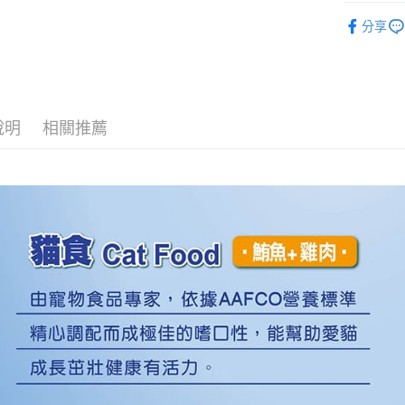
ATM付款
AFTEE
分享
便利好安
１．簡單
２．便利
運送方式
３．安心
常溫宅配
【「AFT
說明
相關推薦
每筆NT$1
１．於結帳
付」結帳
２．訂單
３．收到繳
／ATM／
※ 請注意
絡購買商品
先享後付
※ 交易是
是否繳費成
付客戶支
【注意事
１．透過由
交易，需
求債權轉
２．關於
https://aft