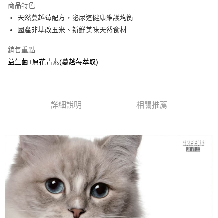
商品特色
悠遊付
天然蔓越莓配方，泌尿道健康維護均衡
國產非基改玉米、新鮮美味天然食材
Google Pay
銷售重點
AFTEE先享後付
益生菌+原花青素(蔓越莓萃取)
相關說明
【關於「AFTEE先享後付」】
ATM付款
AFTEE先享後付是「在收到商品之後才付款」的支付方式。 讓您購物簡單
便利好安心！
１．簡單：不需註冊會員、不需綁卡、不需儲值。
詳細說明
相關推薦
運送方式
２．便利：只要手機號碼，簡訊認證，即可結帳。
３．安心：先確認商品／服務後，再付款。
常溫宅配
每筆NT$120，滿NT$1,200(含以上)免運費
【「AFTEE先享後付」結帳流程】
１．於結帳方式選擇「AFTEE先享後付」後，將跳轉至「AFTEE先享後付」
結帳頁面，進行簡訊認證並確認金額後，即可完成結帳。
２．訂單成立數日內，您將收到繳費通知簡訊。
３．收到繳費通知簡訊後14天內，點擊此簡訊中的連結，可透過四大超商／
ATM／網路銀行／等多元方式進行付款，方視為交易完成。
※ 請注意：結帳手續完成當下不需立刻繳費，但若您需要取消訂單，請聯絡
購買商品的店家。未經商家同意取消之訂單仍視為有效，需透過AFTEE先享
後付繳納相關費用。
※ 交易是否成功請以「AFTEE先享後付 」之結帳頁面顯示為準，若有關於