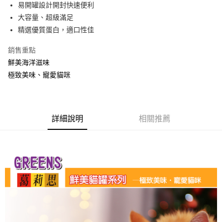
悠遊付
易開罐設計開封快速便利
大容量、超級滿足​​​​​​​
Google Pay
精選優質蛋白，適口性佳
AFTEE先享後付
銷售重點
相關說明
鮮美海洋滋味
【關於「AFTEE先享後付」】
ATM付款
AFTEE先享後付是「在收到商品之後才付款」的支付方式。 讓您購物簡單
極致美味、寵愛貓咪
便利好安心！
１．簡單：不需註冊會員、不需綁卡、不需儲值。
運送方式
２．便利：只要手機號碼，簡訊認證，即可結帳。
３．安心：先確認商品／服務後，再付款。
常溫宅配
詳細說明
相關推薦
每筆NT$120，滿NT$1,200(含以上)免運費
【「AFTEE先享後付」結帳流程】
１．於結帳方式選擇「AFTEE先享後付」後，將跳轉至「AFTEE先享後付」
結帳頁面，進行簡訊認證並確認金額後，即可完成結帳。
２．訂單成立數日內，您將收到繳費通知簡訊。
３．收到繳費通知簡訊後14天內，點擊此簡訊中的連結，可透過四大超商／
ATM／網路銀行／等多元方式進行付款，方視為交易完成。
※ 請注意：結帳手續完成當下不需立刻繳費，但若您需要取消訂單，請聯絡
購買商品的店家。未經商家同意取消之訂單仍視為有效，需透過AFTEE先享
後付繳納相關費用。
※ 交易是否成功請以「AFTEE先享後付 」之結帳頁面顯示為準，若有關於
是否繳費成功／繳費後需取消欲退款等相關疑問，請聯繫「AFTEE先享後付