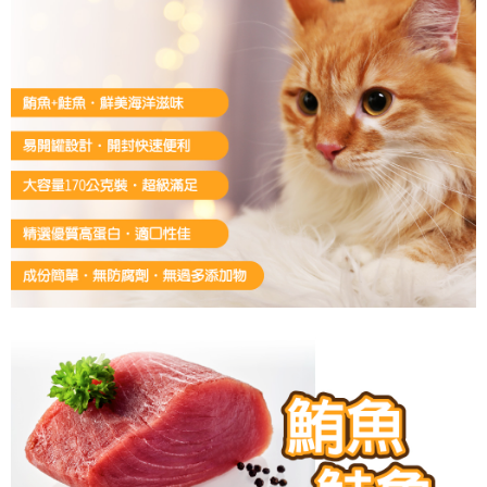
客戶支援中心」
https://netprotections.freshdesk.com/support/home
【注意事項】
１．透過由恩沛科技股份有限公司提供之「AFTEE先享後付」服務完成之交
易，需依本服務之必要範圍內提供個人資料，並將交易相關給付款項請求債
權轉讓予恩沛科技股份有限公司。
２．關於個人資料處理事宜，請瀏覽以下網址：
https://aftee.tw/terms/#terms3
３．未成年的使用者請事先徵得法定代理人或監護人之同意方可使用
「AFTEE先享後付」，若未經同意申辦者引起之損失，本公司不負相關責
任。
４．使用「AFTEE先享後付」時，將依據個別帳號之用戶狀況，依本公司即
時審查核予不同之上限額度；若仍有額度不足之情形，本公司將視審查結果
請求用戶進行身份認證。
５．嚴禁一人註冊多個帳號或使用他人資訊註冊。若發現惡意使用之情形，
恩沛科技股份有限公司將有權停止該用戶之使用額度並採取法律行動。