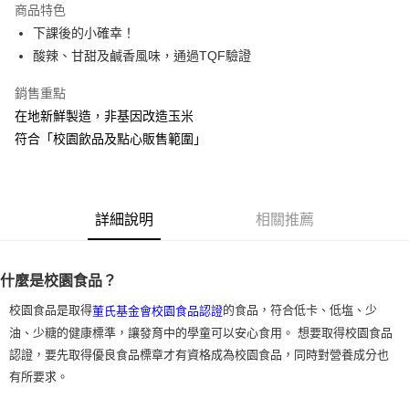
商品特色
悠遊付
下課後的小確幸！
酸辣、甘甜及鹹香風味，通過TQF驗證
Google Pay
銷售重點
全盈+PAY
在地新鮮製造，非基因改造玉米
AFTEE先享後付
符合「校園飲品及點心販售範圍」
相關說明
【關於「AFTEE先享後付」】
ATM付款
AFTEE先享後付是「在收到商品之後才付款」的支付方式。 讓您購物簡單
便利好安心！
詳細說明
相關推薦
１．簡單：不需註冊會員、不需綁卡、不需儲值。
運送方式
２．便利：只要手機號碼，簡訊認證，即可結帳。
３．安心：先確認商品／服務後，再付款。
常溫宅配
什麼是校園食品？
每筆NT$120，滿NT$1,200(含以上)免運費
【「AFTEE先享後付」結帳流程】
１．於結帳方式選擇「AFTEE先享後付」後，將跳轉至「AFTEE先享後付」
校園食品是取得
的食品，符合低卡、低塩、少
董氏基金會校園食品認證
結帳頁面，進行簡訊認證並確認金額後，即可完成結帳。
油、少糖的健康標準，讓發育中的學童可以安心食用。 想要取得校園食品
２．訂單成立數日內，您將收到繳費通知簡訊。
３．收到繳費通知簡訊後14天內，點擊此簡訊中的連結，可透過四大超商／
認證，要先取得優良食品標章才有資格成為校園食品，同時對營養成分也
ATM／網路銀行／等多元方式進行付款，方視為交易完成。
有所要求。
※ 請注意：結帳手續完成當下不需立刻繳費，但若您需要取消訂單，請聯絡
購買商品的店家。未經商家同意取消之訂單仍視為有效，需透過AFTEE先享