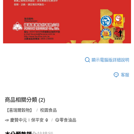
顯示電腦版詳細說明
客服
商品相關分類 (2)
【喜瑞爾穀物】
校園食品
📣 慶贊中元∣保平安 🏮
😋零食油品