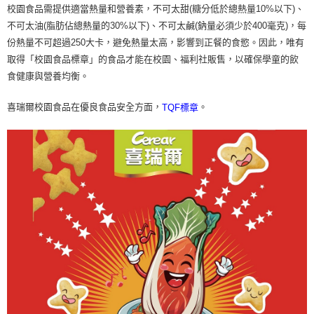
後付繳納相關費用。
校園食品需提供適當熱量和營養素，不可太甜(糖分低於總熱量10%以下)、
※ 交易是否成功請以「AFTEE先享後付 」之結帳頁面顯示為準，若有關於
不可太油(脂肪佔總熱量的30%以下)、不可太鹹(鈉量必須少於400毫克)，每
是否繳費成功／繳費後需取消欲退款等相關疑問，請聯繫「AFTEE先享後付
份熱量不可超過250大卡，避免熱量太高，影響到正餐的食慾。因此，唯有
客戶支援中心」
https://netprotections.freshdesk.com/support/home
取得「校園食品標章」的食品才能在校園、福利社販售，以確保學童的飲
【注意事項】
食健康與營養均衡。
１．透過由恩沛科技股份有限公司提供之「AFTEE先享後付」服務完成之交
易，需依本服務之必要範圍內提供個人資料，並將交易相關給付款項請求債
喜瑞爾校園食品在優良食品安全方面，
。
TQF標章
權轉讓予恩沛科技股份有限公司。
２．關於個人資料處理事宜，請瀏覽以下網址：
https://aftee.tw/terms/#terms3
３．未成年的使用者請事先徵得法定代理人或監護人之同意方可使用
「AFTEE先享後付」，若未經同意申辦者引起之損失，本公司不負相關責
任。
４．使用「AFTEE先享後付」時，將依據個別帳號之用戶狀況，依本公司即
時審查核予不同之上限額度；若仍有額度不足之情形，本公司將視審查結果
請求用戶進行身份認證。
５．嚴禁一人註冊多個帳號或使用他人資訊註冊。若發現惡意使用之情形，
恩沛科技股份有限公司將有權停止該用戶之使用額度並採取法律行動。