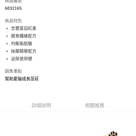
商品編號
LINE Pay
6832165
ATM付款
商品特色
含豐富茄紅素
運送方式
膳食纖維配方
常溫宅配
均衡脂肪酸
每筆NT$120，滿NT$1,200(含以上)免運費
絲蘭精華配方
泌尿道保健
銷售重點
幫助愛貓成長茁莊
詳細說明
相關推薦