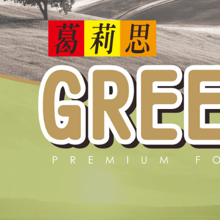
交易，需
求債權轉
２．關於
https://aft
３．未成
「AFTE
任。
４．使用「
即時審查
結果請求
５．嚴禁
形，恩沛
動。