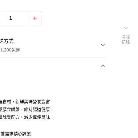
清除
送方式
紀錄
1,200免運
次付款
選食材，新鮮美味營養豐富
菜膳食纖維，維持腸道健康
華除臭配方，減少糞便臭味
y
營養需求精心調製