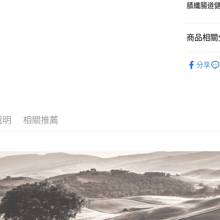
膳纖腸道健
AFTEE先
相關說明
【關於「A
商品相關分
ATM付款
AFTEE
便利好安
【寵食百
１．簡單
分享
２．便利
運送方式
３．安心
常溫宅配
【「AFT
每筆NT$1
１．於結帳
付」結帳
說明
相關推薦
２．訂單
３．收到繳
／ATM／
※ 請注意
絡購買商品
先享後付
※ 交易是
是否繳費成
付客戶支
【注意事
１．透過由