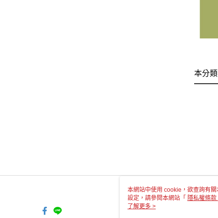
本分類
本網站中使用 cookie，欲查詢有關
設定，請參閱本網站「
隱私權條款
使用 cookie。
了解更多 >