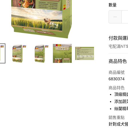
數量
付款與運
宅配滿NT$
付款方式
商品特色
信用卡一
商品編號
6830374
LINE Pay
商品特色
Apple Pay
頂級精
添加蔬
悠遊付
絲蘭精
Google Pa
銷售重點
針對成犬
全盈+PAY