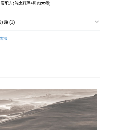
康配方(首席料理+雞肉大餐)
享後付
FTEE先享後付」】
類 (1)
先享後付是「在收到商品之後才付款」的支付方式。 讓您購物簡單
心！
匯】
葛莉思 GREENS
：不需註冊會員、不需綁卡、不需儲值。
客服
：只要手機號碼，簡訊認證，即可結帳。
：先確認商品／服務後，再付款。
EE先享後付」結帳流程】
20，滿NT$1,200(含以上)免運費
方式選擇「AFTEE先享後付」後，將跳轉至「AFTEE先享後
頁面，進行簡訊認證並確認金額後，即可完成結帳。
成立數日內，您將收到繳費通知簡訊。
費通知簡訊後14天內，點擊此簡訊中的連結，可透過四大超商
網路銀行／等多元方式進行付款，方視為交易完成。
：結帳手續完成當下不需立刻繳費，但若您需要取消訂單，請聯
的店家。未經商家同意取消之訂單仍視為有效，需透過AFTEE
繳納相關費用。
否成功請以「AFTEE先享後付 」之結帳頁面顯示為準，若有關於
功／繳費後需取消欲退款等相關疑問，請聯繫「AFTEE先享後
援中心」
https://netprotections.freshdesk.com/support/home
項】
恩沛科技股份有限公司提供之「AFTEE先享後付」服務完成之