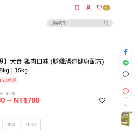
0
思】犬食 雞肉口味 (膳纖腸道健康配方)
 8kg | 15kg
1,200免運
 NT$729
0 ~ NT$700
8KG
15KG