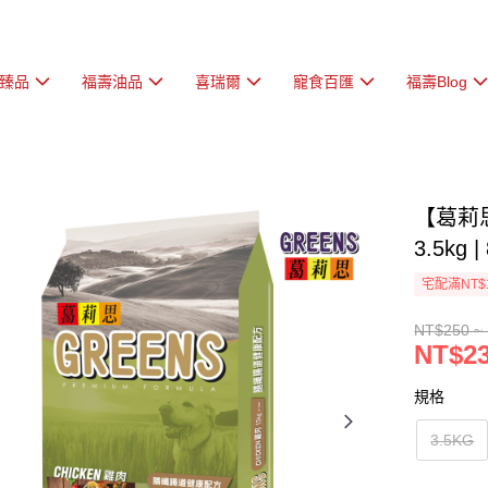
臻品
福壽油品
喜瑞爾
寵食百匯
福壽Blog
【葛莉
3.5kg |
宅配滿NT$
NT$250 ~
NT$23
規格
3.5KG