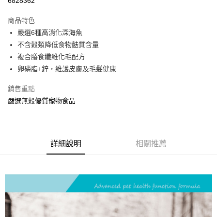
6828362
ATM付款
商品特色
嚴選6種高消化深海魚
運送方式
不含穀類降低食物麩質含量
常溫宅配
複合膳食纖維化毛配方
每筆NT$120，滿NT$1,200(含以上)免運費
卵磷脂+鋅，維護皮膚及毛髮健康
銷售重點
嚴選無穀優質寵物食品
詳細說明
相關推薦