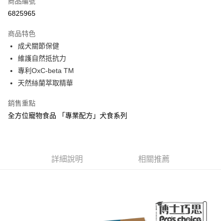
商品編號
LINE Pay
6825965
Apple Pay
商品特色
悠遊付
成犬關節保健
維護自然抵抗力
Google Pay
專利OxC-beta TM
全盈+PAY
天然絲蘭萃取精華
AFTEE先享後付
銷售重點
相關說明
全方位寵物食品 「專業配方」犬食系列
【關於「AFTEE先享後付」】
ATM付款
AFTEE先享後付是「在收到商品之後才付款」的支付方式。 讓您購物簡單
便利好安心！
１．簡單：不需註冊會員、不需綁卡、不需儲值。
運送方式
２．便利：只要手機號碼，簡訊認證，即可結帳。
詳細說明
相關推薦
３．安心：先確認商品／服務後，再付款。
常溫宅配
每筆NT$120，滿NT$1,200(含以上)免運費
【「AFTEE先享後付」結帳流程】
１．於結帳方式選擇「AFTEE先享後付」後，將跳轉至「AFTEE先享後付」
結帳頁面，進行簡訊認證並確認金額後，即可完成結帳。
２．訂單成立數日內，您將收到繳費通知簡訊。
３．收到繳費通知簡訊後14天內，點擊此簡訊中的連結，可透過四大超商／