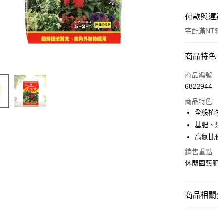
付款與運
宅配滿NT$
付款方式
商品特色
信用卡一
商品編號
6822944
LINE Pay
商品特色
ATM付款
全般植
基肥、
高氮比
運送方式
銷售重點
常溫宅配
休閒園藝
每筆NT$1
商品相關分
【休閒園