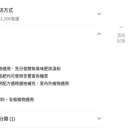
送方式
1,200免運
清除
紀錄
次付款
物適用、充分發酵無臭味肥效溫和
追肥均可使用含豐富有機質
例配方適時適地補充、室內外植物適用
肥料，全般植物適用
20，滿NT$1,200(含以上)免運費
類 (1)
藝】
佳花肥