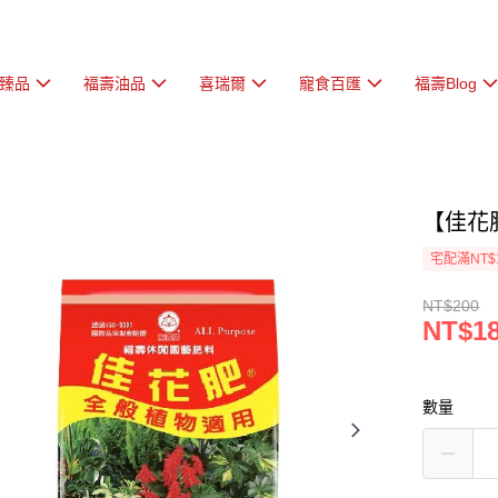
臻品
福壽油品
喜瑞爾
寵食百匯
福壽Blog
【佳花
宅配滿NT$
NT$200
NT$1
數量