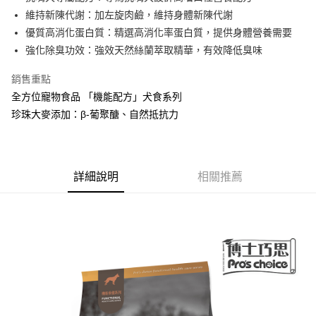
維持新陳代謝：加左旋肉鹼，維持身體新陳代謝
悠遊付
優質高消化蛋白質：精選高消化率蛋白質，提供身體營養需要
Google Pay
強化除臭功效：強效天然絲蘭萃取精華，有效降低臭味
全盈+PAY
銷售重點
全方位寵物食品 「機能配方」犬食系列
AFTEE先享後付
珍珠大麥添加：β-葡聚醣、自然抵抗力
相關說明
【關於「AFTEE先享後付」】
ATM付款
AFTEE先享後付是「在收到商品之後才付款」的支付方式。 讓您購物簡單
便利好安心！
１．簡單：不需註冊會員、不需綁卡、不需儲值。
運送方式
詳細說明
相關推薦
２．便利：只要手機號碼，簡訊認證，即可結帳。
３．安心：先確認商品／服務後，再付款。
全家取貨付款
每筆NT$70，滿NT$699(含以上)免運費
【「AFTEE先享後付」結帳流程】
１．於結帳方式選擇「AFTEE先享後付」後，將跳轉至「AFTEE先享後付」
7-11取貨付款
結帳頁面，進行簡訊認證並確認金額後，即可完成結帳。
２．訂單成立數日內，您將收到繳費通知簡訊。
每筆NT$70，滿NT$799(含以上)免運費
３．收到繳費通知簡訊後14天內，點擊此簡訊中的連結，可透過四大超商／
ATM／網路銀行／等多元方式進行付款，方視為交易完成。
常溫宅配
※ 請注意：結帳手續完成當下不需立刻繳費，但若您需要取消訂單，請聯絡
每筆NT$120，滿NT$1,200(含以上)免運費
購買商品的店家。未經商家同意取消之訂單仍視為有效，需透過AFTEE先享