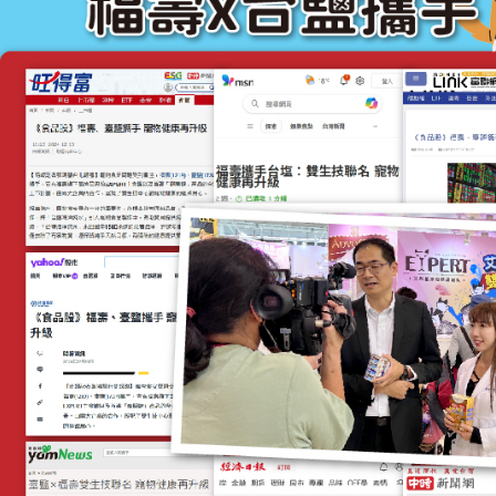
【注意事
１．透過由
交易，需
求債權轉
２．關於
https://aft
３．未成
「AFTE
任。
４．使用「
即時審查
結果請求
５．嚴禁
形，恩沛
動。