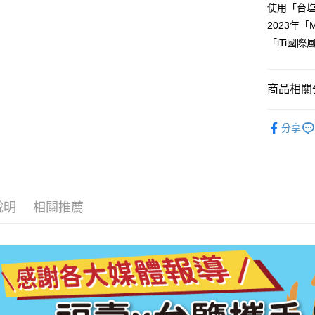
使用「台
全盈+PAY
2023年「M
AFTEE先
「iTi國
相關說明
【關於「A
ATM付款
AFTEE
商品相關分
便利好安
１．簡單
📣 慶贊中
２．便利
分享
運送方式
３．安心
全家取貨
【「AFT
每筆NT$7
１．於結帳
付」結帳
7-11取貨
２．訂單
說明
相關推薦
３．收到繳
每筆NT$7
／ATM／
※ 請注意
常溫宅配
絡購買商品
先享後付
每筆NT$1
※ 交易是
是否繳費成
付客戶支