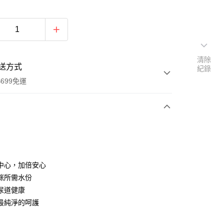
清除
送方式
紀錄
699免運
次付款
付款
中心，加倍安心
咪所需水份
尿道健康
最純淨的呵護
y