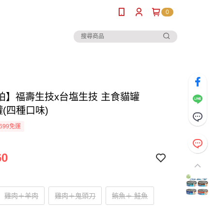
0
柏】福壽生技x台塩生技 主食貓罐
6罐(四種口味)
699免運
60
雞肉＋羊肉
雞肉＋鬼頭刀
鮪魚＋ 鮭魚