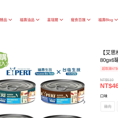
臻品
福壽油品
喜瑞爾
寵食百匯
福壽Blog
【艾思
80gx
超取滿NT$
NT$510
NT$4
口味
雞肉