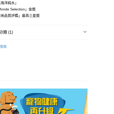
塩海洋純水」
onde Selection」金奬
享後付
際風味品質評鑑」最高三星奬
FTEE先享後付」】
先享後付是「在收到商品之後才付款」的支付方式。 讓您購物簡單
類 (1)
心！
：不需註冊會員、不需綁卡、不需儲值。
元∣保平安 🏮
🐶毛孩專屬
：只要手機號碼，簡訊認證，即可結帳。
客服
：先確認商品／服務後，再付款。
付款
EE先享後付」結帳流程】
0，滿NT$699(含以上)免運費
方式選擇「AFTEE先享後付」後，將跳轉至「AFTEE先享後
頁面，進行簡訊認證並確認金額後，即可完成結帳。
付款
成立數日內，您將收到繳費通知簡訊。
費通知簡訊後14天內，點擊此簡訊中的連結，可透過四大超商
0，滿NT$799(含以上)免運費
網路銀行／等多元方式進行付款，方視為交易完成。
：結帳手續完成當下不需立刻繳費，但若您需要取消訂單，請聯
的店家。未經商家同意取消之訂單仍視為有效，需透過AFTEE
繳納相關費用。
20，滿NT$1,200(含以上)免運費
否成功請以「AFTEE先享後付 」之結帳頁面顯示為準，若有關於
功／繳費後需取消欲退款等相關疑問，請聯繫「AFTEE先享後
援中心」
https://netprotections.freshdesk.com/support/home