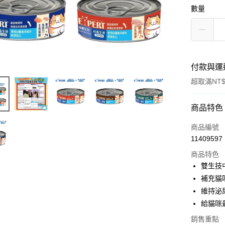
數量
付款與運
超取滿NT$
付款方式
商品特色
信用卡一
商品編號
11409597
超商取貨
商品特色
LINE Pay
雙生技
補充貓
Apple Pay
維持泌
悠遊付
給貓咪
Google Pa
銷售重點