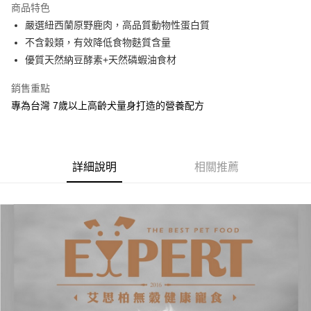
商品特色
Apple Pay
嚴選紐西蘭原野鹿肉，高品質動物性蛋白質
不含穀類，有效降低食物麩質含量
悠遊付
優質天然納豆酵素+天然磷蝦油食材
Google Pay
銷售重點
全盈+PAY
專為台灣 7歲以上高齡犬量身打造的營養配方
AFTEE先享後付
相關說明
【關於「AFTEE先享後付」】
詳細說明
相關推薦
ATM付款
AFTEE先享後付是「在收到商品之後才付款」的支付方式。 讓您購物簡單
便利好安心！
１．簡單：不需註冊會員、不需綁卡、不需儲值。
運送方式
２．便利：只要手機號碼，簡訊認證，即可結帳。
３．安心：先確認商品／服務後，再付款。
全家取貨付款
每筆NT$70，滿NT$699(含以上)免運費
【「AFTEE先享後付」結帳流程】
１．於結帳方式選擇「AFTEE先享後付」後，將跳轉至「AFTEE先享後付」
7-11取貨付款
結帳頁面，進行簡訊認證並確認金額後，即可完成結帳。
２．訂單成立數日內，您將收到繳費通知簡訊。
每筆NT$70，滿NT$799(含以上)免運費
３．收到繳費通知簡訊後14天內，點擊此簡訊中的連結，可透過四大超商／
ATM／網路銀行／等多元方式進行付款，方視為交易完成。