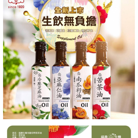
每筆NT$120，滿NT$1,200(含以上)免運費
購買商品的店家。未經商家同意取消之訂單仍視為有效，需透過AFTEE先享
後付繳納相關費用。
※ 交易是否成功請以「AFTEE先享後付 」之結帳頁面顯示為準，若有關於
是否繳費成功／繳費後需取消欲退款等相關疑問，請聯繫「AFTEE先享後付
客戶支援中心」
https://netprotections.freshdesk.com/support/home
【注意事項】
１．透過由恩沛科技股份有限公司提供之「AFTEE先享後付」服務完成之交
易，需依本服務之必要範圍內提供個人資料，並將交易相關給付款項請求債
權轉讓予恩沛科技股份有限公司。
２．關於個人資料處理事宜，請瀏覽以下網址：
https://aftee.tw/terms/#terms3
３．未成年的使用者請事先徵得法定代理人或監護人之同意方可使用
「AFTEE先享後付」，若未經同意申辦者引起之損失，本公司不負相關責
任。
４．使用「AFTEE先享後付」時，將依據個別帳號之用戶狀況，依本公司即
時審查核予不同之上限額度；若仍有額度不足之情形，本公司將視審查結果
請求用戶進行身份認證。
５．嚴禁一人註冊多個帳號或使用他人資訊註冊。若發現惡意使用之情形，
恩沛科技股份有限公司將有權停止該用戶之使用額度並採取法律行動。