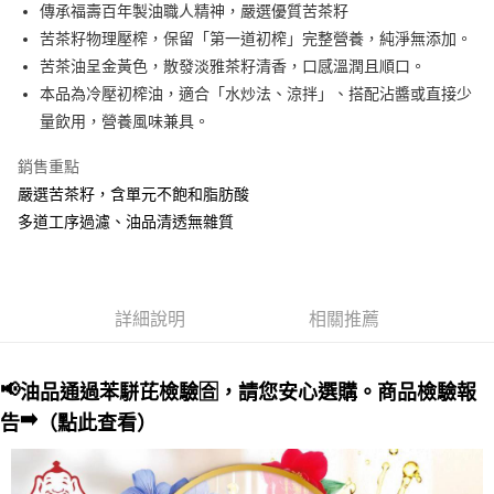
Apple Pay
傳承福壽百年製油職人精神，嚴選優質苦茶籽
苦茶籽物理壓榨，保留「第一道初榨」完整營養，純淨無添加。
悠遊付
苦茶油呈金黃色，散發淡雅茶籽清香，口感溫潤且順口。
Google Pay
本品為冷壓初榨油，適合「水炒法、涼拌」、搭配沾醬或直接少
量飲用，營養風味兼具。
全盈+PAY
銷售重點
AFTEE先享後付
嚴選苦茶籽，含單元不飽和脂肪酸
相關說明
多道工序過濾、油品清透無雜質
【關於「AFTEE先享後付」】
ATM付款
AFTEE先享後付是「在收到商品之後才付款」的支付方式。 讓您購物簡單
便利好安心！
１．簡單：不需註冊會員、不需綁卡、不需儲值。
運送方式
２．便利：只要手機號碼，簡訊認證，即可結帳。
詳細說明
相關推薦
３．安心：先確認商品／服務後，再付款。
全家取貨付款
每筆NT$70，滿NT$699(含以上)免運費
【「AFTEE先享後付」結帳流程】
１．於結帳方式選擇「AFTEE先享後付」後，將跳轉至「AFTEE先享後付」
📢
油品通過苯駢芘檢驗
🈴
，請您安心選購。
商品檢驗報
7-11取貨付款
結帳頁面，進行簡訊認證並確認金額後，即可完成結帳。
➡️
２．訂單成立數日內，您將收到繳費通知簡訊。
告
（點此查看）
每筆NT$70，滿NT$799(含以上)免運費
３．收到繳費通知簡訊後14天內，點擊此簡訊中的連結，可透過四大超商／
ATM／網路銀行／等多元方式進行付款，方視為交易完成。
常溫宅配
※ 請注意：結帳手續完成當下不需立刻繳費，但若您需要取消訂單，請聯絡