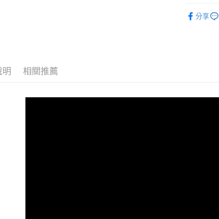
【關於「A
【寵食百
ATM付款
AFTEE
分享
便利好安
１．簡單
２．便利
運送方式
３．安心
全家取貨
【「AFT
說明
相關推薦
每筆NT$7
１．於結帳
付」結帳
7-11取貨
２．訂單
３．收到繳
每筆NT$7
／ATM／
※ 請注意
常溫宅配
絡購買商品
先享後付
每筆NT$1
※ 交易是
是否繳費成
免運
付客戶支
免運費
【注意事
１．透過由
交易，需
求債權轉
２．關於