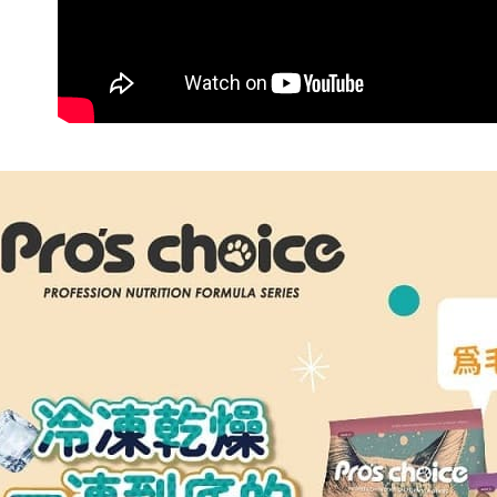
https://aft
３．未成
「AFTE
任。
４．使用「
即時審查
結果請求
５．嚴禁
形，恩沛
動。