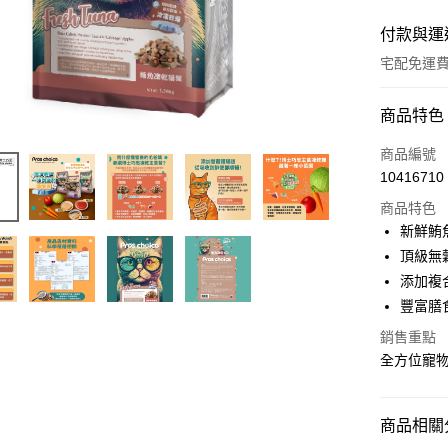
付款與運
宅配免運
付款方式
商品特色
信用卡一
商品編號
10416710
超商取貨
商品特色
LINE Pay
新鮮鮪
頂級無
Apple Pay
添加複
悠遊付
豐富膳
Google Pa
銷售重點
全方位寵物
全盈+PAY
AFTEE先
商品相關分
相關說明