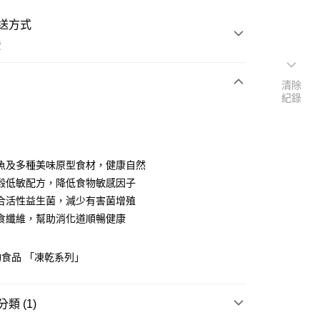
送方式
費
清除
紀錄
次付款
付款
魚及多種美味原型食材，健康自然
穀低敏配方，降低食物敏感因子
合活性益生菌，減少有害菌增殖
食纖維，幫助消化道順暢健康
y
食品 「凍乾系列」
享後付
類 (1)