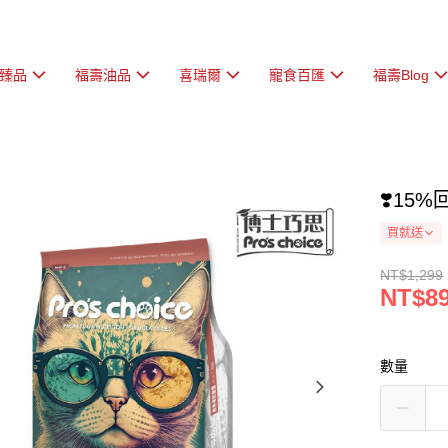
臻品
福壽油品
喜瑞爾
寵食百匯
福壽Blog
❣️15
買就送
NT$1,299
NT$8
數量