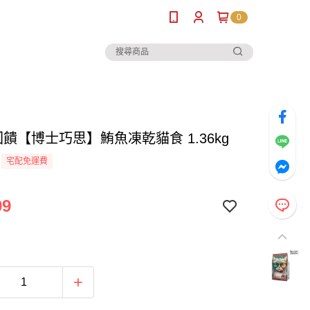
0
%回饋【博士巧思】鮪魚凍乾貓食 1.36kg
宅配免運費
99