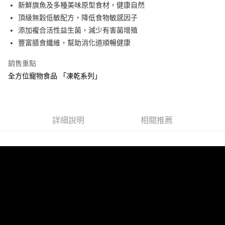
Apple Pay
新鮮旗魚及多種美味原型食材，健康自然
頂級無穀低敏配方，降低食物敏感因子
悠遊付
添加複合活性益生菌，減少有害菌增殖
Google Pay
豐富膳食纖維，幫助消化道順暢健康
全盈+PAY
銷售重點
全方位寵物食品 「凍乾系列」
AFTEE先享後付
相關說明
【關於「AFTEE先享後付」】
ATM付款
AFTEE先享後付是「在收到商品之後才付款」的支付方式。 讓您購物簡單
便利好安心！
詳細說明
相關推薦
１．簡單：不需註冊會員、不需綁卡、不需儲值。
運送方式
２．便利：只要手機號碼，簡訊認證，即可結帳。
３．安心：先確認商品／服務後，再付款。
全家取貨付款
每筆NT$70，滿NT$699(含以上)免運費
【「AFTEE先享後付」結帳流程】
１．於結帳方式選擇「AFTEE先享後付」後，將跳轉至「AFTEE先享後付」
7-11取貨付款
結帳頁面，進行簡訊認證並確認金額後，即可完成結帳。
２．訂單成立數日內，您將收到繳費通知簡訊。
每筆NT$70，滿NT$799(含以上)免運費
３．收到繳費通知簡訊後14天內，點擊此簡訊中的連結，可透過四大超商／
ATM／網路銀行／等多元方式進行付款，方視為交易完成。
常溫宅配
※ 請注意：結帳手續完成當下不需立刻繳費，但若您需要取消訂單，請聯絡